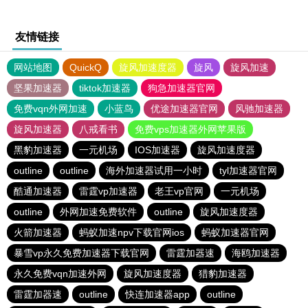
友情链接
网站地图
QuickQ
旋风加速度器
旋风
旋风加速
坚果加速器
tiktok加速器
狗急加速器官网
免费vqn外网加速
小蓝鸟
优途加速器官网
风驰加速器
旋风加速器
八戒看书
免费vps加速器外网苹果版
黑豹加速器
一元机场
IOS加速器
旋风加速度器
outline
outline
海外加速器试用一小时
tyl加速器官网
酷通加速器
雷霆vp加速器
老王vp官网
一元机场
outline
外网加速免费软件
outline
旋风加速度器
火箭加速器
蚂蚁加速npv下载官网ios
蚂蚁加速器官网
暴雪vp永久免费加速器下载官网
雷霆加器速
海鸥加速器
永久免费vqn加速外网
旋风加速度器
猎豹加速器
雷霆加器速
outline
快连加速器app
outline