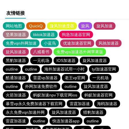
友情链接
网站地图
QuickQ
旋风加速度器
旋风
旋风加速
坚果加速器
tiktok加速器
狗急加速器官网
免费vqn外网加速
小蓝鸟
优途加速器官网
风驰加速器
旋风加速器
八戒看书
免费vps加速器外网苹果版
黑豹加速器
一元机场
IOS加速器
旋风加速度器
outline
outline
海外加速器试用一小时
tyl加速器官网
酷通加速器
雷霆vp加速器
老王vp官网
一元机场
outline
外网加速免费软件
outline
旋风加速度器
火箭加速器
蚂蚁加速npv下载官网ios
蚂蚁加速器官网
暴雪vp永久免费加速器下载官网
雷霆加器速
海鸥加速器
永久免费vqn加速外网
旋风加速度器
猎豹加速器
雷霆加器速
outline
快连加速器app
outline