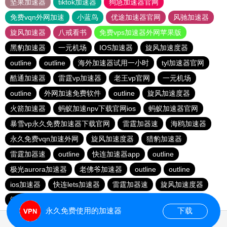
坚果加速器
tiktok加速器
狗急加速器官网
免费vqn外网加速
小蓝鸟
优途加速器官网
风驰加速器
旋风加速器
八戒看书
免费vps加速器外网苹果版
黑豹加速器
一元机场
IOS加速器
旋风加速度器
outline
outline
海外加速器试用一小时
tyl加速器官网
酷通加速器
雷霆vp加速器
老王vp官网
一元机场
outline
外网加速免费软件
outline
旋风加速度器
火箭加速器
蚂蚁加速npv下载官网ios
蚂蚁加速器官网
暴雪vp永久免费加速器下载官网
雷霆加器速
海鸥加速器
永久免费vqn加速外网
旋风加速度器
猎豹加速器
雷霆加器速
outline
快连加速器app
outline
极光aurora加速器
老佛爷加速器
outline
outline
ios加速器
快连lets加速器
雷霆加器速
旋风加速度器
闪电猫加速器
hammer加速器
outline
安易加速器
永久免费使用的加速器
下载