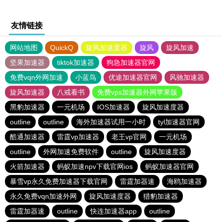
友情链接
网站地图
QuickQ
旋风加速度器
旋风
旋风加速
坚果加速器
tiktok加速器
狗急加速器官网
免费vqn外网加速
小蓝鸟
优途加速器官网
风驰加速器
旋风加速器
八戒看书
免费vps加速器外网苹果版
黑豹加速器
一元机场
IOS加速器
旋风加速度器
outline
outline
海外加速器试用一小时
tyl加速器官网
酷通加速器
雷霆vp加速器
老王vp官网
一元机场
outline
外网加速免费软件
outline
旋风加速度器
火箭加速器
蚂蚁加速npv下载官网ios
蚂蚁加速器官网
暴雪vp永久免费加速器下载官网
雷霆加器速
海鸥加速器
永久免费vqn加速外网
旋风加速度器
猎豹加速器
雷霆加器速
outline
快连加速器app
outline