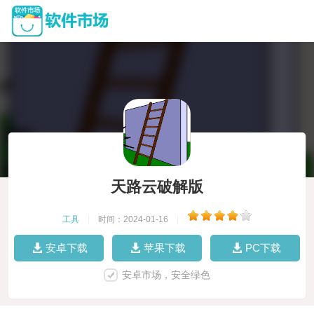
天路云破解版
工具
|
时间：2024-01-16
|
安卓下载
苹果下载
PC下载
安卓市场，安全绿色