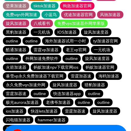
坚果加速器
tiktok加速器
狗急加速器官网
免费vqn外网加速
小蓝鸟
优途加速器官网
风驰加速器
旋风加速器
八戒看书
免费vps加速器外网苹果版
黑豹加速器
一元机场
IOS加速器
旋风加速度器
outline
outline
海外加速器试用一小时
tyl加速器官网
酷通加速器
雷霆vp加速器
老王vp官网
一元机场
outline
外网加速免费软件
outline
旋风加速度器
火箭加速器
蚂蚁加速npv下载官网ios
蚂蚁加速器官网
暴雪vp永久免费加速器下载官网
雷霆加器速
海鸥加速器
永久免费vqn加速外网
旋风加速度器
猎豹加速器
雷霆加器速
outline
快连加速器app
outline
极光aurora加速器
老佛爷加速器
outline
outline
ios加速器
快连lets加速器
雷霆加器速
旋风加速度器
闪电猫加速器
hammer加速器
暴雪vp永久免费加速器下载官网
outline
安易加速器