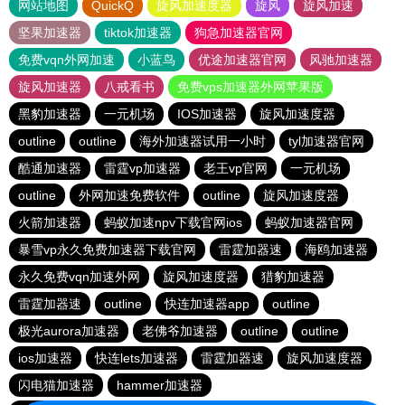
网站地图
QuickQ
旋风加速度器
旋风
旋风加速
坚果加速器
tiktok加速器
狗急加速器官网
免费vqn外网加速
小蓝鸟
优途加速器官网
风驰加速器
旋风加速器
八戒看书
免费vps加速器外网苹果版
黑豹加速器
一元机场
IOS加速器
旋风加速度器
outline
outline
海外加速器试用一小时
tyl加速器官网
酷通加速器
雷霆vp加速器
老王vp官网
一元机场
outline
外网加速免费软件
outline
旋风加速度器
火箭加速器
蚂蚁加速npv下载官网ios
蚂蚁加速器官网
暴雪vp永久免费加速器下载官网
雷霆加器速
海鸥加速器
永久免费vqn加速外网
旋风加速度器
猎豹加速器
雷霆加器速
outline
快连加速器app
outline
极光aurora加速器
老佛爷加速器
outline
outline
ios加速器
快连lets加速器
雷霆加器速
旋风加速度器
闪电猫加速器
hammer加速器