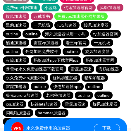
免费vqn外网加速
小蓝鸟
优途加速器官网
风驰加速器
旋风加速器
八戒看书
免费vps加速器外网苹果版
黑豹加速器
一元机场
IOS加速器
旋风加速度器
outline
outline
海外加速器试用一小时
tyl加速器官网
酷通加速器
雷霆vp加速器
老王vp官网
一元机场
outline
外网加速免费软件
outline
旋风加速度器
火箭加速器
蚂蚁加速npv下载官网ios
蚂蚁加速器官网
暴雪vp永久免费加速器下载官网
雷霆加器速
海鸥加速器
永久免费vqn加速外网
旋风加速度器
猎豹加速器
雷霆加器速
outline
快连加速器app
outline
极光aurora加速器
老佛爷加速器
outline
outline
ios加速器
快连lets加速器
雷霆加器速
旋风加速度器
闪电猫加速器
hammer加速器
暴雪vp永久免费加速器下载官网
outline
安易加速器
永久免费使用的加速器
下载