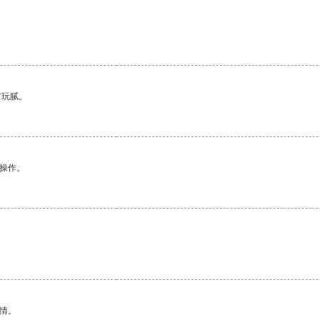
有玩腻。
悉操作。
情。