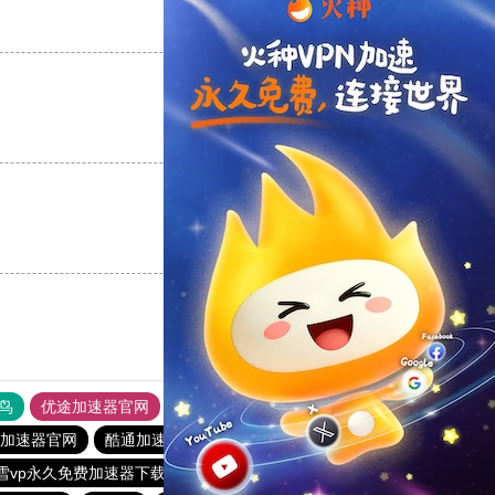
支持
[0]
反对
[0]
支持
[0]
反对
[0]
支持
[0]
反对
[0]
鸟
优途加速器官网
风驰加速器
旋风加速器
八戒看书
yl加速器官网
酷通加速器
雷霆vp加速器
老王vp官网
雪vp永久免费加速器下载官网
雷霆加器速
海鸥加速器