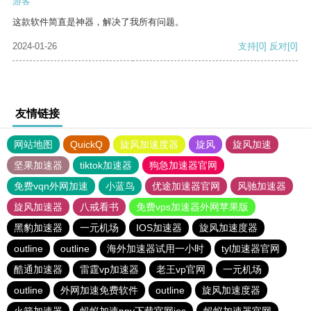
游客
这款软件简直是神器，解决了我所有问题。
2024-01-26
支持
[0]
反对
[0]
友情链接
网站地图
QuickQ
旋风加速度器
旋风
旋风加速
坚果加速器
tiktok加速器
狗急加速器官网
免费vqn外网加速
小蓝鸟
优途加速器官网
风驰加速器
旋风加速器
八戒看书
免费vps加速器外网苹果版
黑豹加速器
一元机场
IOS加速器
旋风加速度器
outline
outline
海外加速器试用一小时
tyl加速器官网
酷通加速器
雷霆vp加速器
老王vp官网
一元机场
outline
外网加速免费软件
outline
旋风加速度器