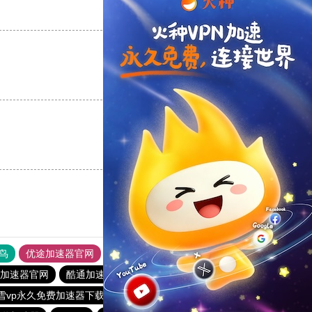
支持
[0]
反对
[0]
支持
[0]
反对
[0]
支持
[0]
反对
[0]
鸟
优途加速器官网
风驰加速器
旋风加速器
八戒看书
yl加速器官网
酷通加速器
雷霆vp加速器
老王vp官网
雪vp永久免费加速器下载官网
雷霆加器速
海鸥加速器