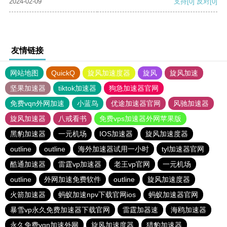
2024-02-09
支持
[0]
反对
[0]
友情链接
网站地图
QuickQ
旋风加速度器
旋风
旋风加速
坚果加速器
tiktok加速器
狗急加速器官网
免费vqn外网加速
小蓝鸟
优途加速器官网
风驰加速器
旋风加速器
八戒看书
免费vps加速器外网苹果版
黑豹加速器
一元机场
IOS加速器
旋风加速度器
outline
outline
海外加速器试用一小时
tyl加速器官网
酷通加速器
雷霆vp加速器
老王vp官网
一元机场
outline
外网加速免费软件
outline
旋风加速度器
火箭加速器
蚂蚁加速npv下载官网ios
蚂蚁加速器官网
暴雪vp永久免费加速器下载官网
雷霆加器速
海鸥加速器
永久免费vqn加速外网
旋风加速度器
猎豹加速器