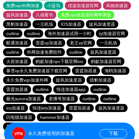
免费vqn外网加速
小蓝鸟
优途加速器官网
风驰加速器
旋风加速器
八戒看书
免费vps加速器外网苹果版
黑豹加速器
一元机场
IOS加速器
旋风加速度器
outline
outline
海外加速器试用一小时
tyl加速器官网
酷通加速器
雷霆vp加速器
老王vp官网
一元机场
outline
外网加速免费软件
outline
旋风加速度器
火箭加速器
蚂蚁加速npv下载官网ios
蚂蚁加速器官网
暴雪vp永久免费加速器下载官网
雷霆加器速
海鸥加速器
永久免费vqn加速外网
旋风加速度器
猎豹加速器
雷霆加器速
outline
快连加速器app
outline
极光aurora加速器
老佛爷加速器
outline
outline
ios加速器
快连lets加速器
雷霆加器速
旋风加速度器
闪电猫加速器
hammer加速器
暴雪vp永久免费加速器下载官网
outline
安易加速器
永久免费使用的加速器
下载