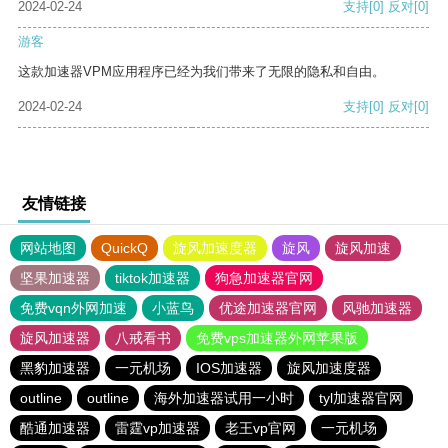
2024-02-24
支持
[0]
反对
[0]
游客
这款加速器VPM应用程序已经为我们带来了无限的隐私和自由。
2024-02-24
支持
[0]
反对
[0]
友情链接
网站地图
QuickQ
旋风加速度器
旋风
旋风加速
坚果加速器
tiktok加速器
狗急加速器官网
免费vqn外网加速
小蓝鸟
优途加速器官网
风驰加速器
旋风加速器
八戒看书
免费vps加速器外网苹果版
黑豹加速器
一元机场
IOS加速器
旋风加速度器
outline
outline
海外加速器试用一小时
tyl加速器官网
酷通加速器
雷霆vp加速器
老王vp官网
一元机场