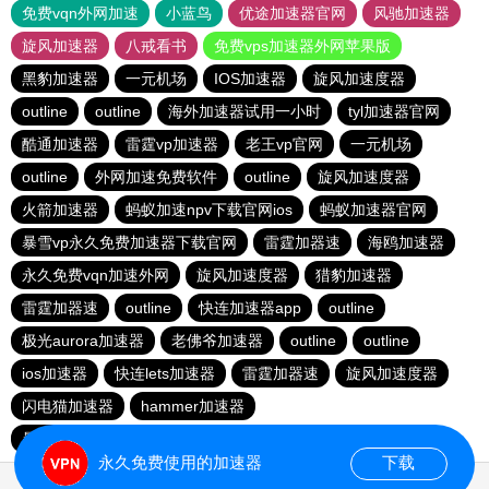
免费vqn外网加速
小蓝鸟
优途加速器官网
风驰加速器
旋风加速器
八戒看书
免费vps加速器外网苹果版
黑豹加速器
一元机场
IOS加速器
旋风加速度器
outline
outline
海外加速器试用一小时
tyl加速器官网
酷通加速器
雷霆vp加速器
老王vp官网
一元机场
outline
外网加速免费软件
outline
旋风加速度器
火箭加速器
蚂蚁加速npv下载官网ios
蚂蚁加速器官网
暴雪vp永久免费加速器下载官网
雷霆加器速
海鸥加速器
永久免费vqn加速外网
旋风加速度器
猎豹加速器
雷霆加器速
outline
快连加速器app
outline
极光aurora加速器
老佛爷加速器
outline
outline
ios加速器
快连lets加速器
雷霆加器速
旋风加速度器
闪电猫加速器
hammer加速器
暴雪vp永久免费加速器下载官网
outline
安易加速器
永久免费使用的加速器
下载