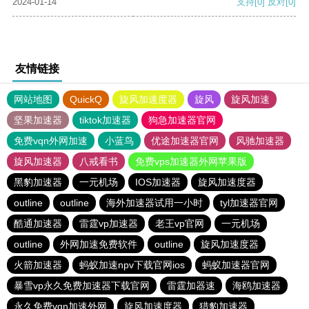
2024-01-14
支持
[0]
反对
[0]
友情链接
网站地图
QuickQ
旋风加速度器
旋风
旋风加速
坚果加速器
tiktok加速器
狗急加速器官网
免费vqn外网加速
小蓝鸟
优途加速器官网
风驰加速器
旋风加速器
八戒看书
免费vps加速器外网苹果版
黑豹加速器
一元机场
IOS加速器
旋风加速度器
outline
outline
海外加速器试用一小时
tyl加速器官网
酷通加速器
雷霆vp加速器
老王vp官网
一元机场
outline
外网加速免费软件
outline
旋风加速度器
火箭加速器
蚂蚁加速npv下载官网ios
蚂蚁加速器官网
暴雪vp永久免费加速器下载官网
雷霆加器速
海鸥加速器
永久免费vqn加速外网
旋风加速度器
猎豹加速器