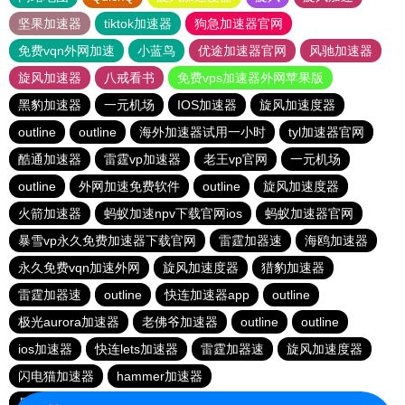
坚果加速器
tiktok加速器
狗急加速器官网
免费vqn外网加速
小蓝鸟
优途加速器官网
风驰加速器
旋风加速器
八戒看书
免费vps加速器外网苹果版
黑豹加速器
一元机场
IOS加速器
旋风加速度器
outline
outline
海外加速器试用一小时
tyl加速器官网
酷通加速器
雷霆vp加速器
老王vp官网
一元机场
outline
外网加速免费软件
outline
旋风加速度器
火箭加速器
蚂蚁加速npv下载官网ios
蚂蚁加速器官网
暴雪vp永久免费加速器下载官网
雷霆加器速
海鸥加速器
永久免费vqn加速外网
旋风加速度器
猎豹加速器
雷霆加器速
outline
快连加速器app
outline
极光aurora加速器
老佛爷加速器
outline
outline
ios加速器
快连lets加速器
雷霆加器速
旋风加速度器
闪电猫加速器
hammer加速器
暴雪vp永久免费加速器下载官网
outline
安易加速器