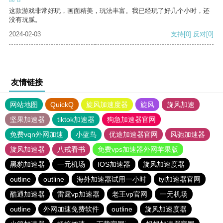
这款游戏非常好玩，画面精美，玩法丰富。我已经玩了好几个小时，还
没有玩腻。
2024-02-03
支持
[0]
反对
[0]
友情链接
网站地图
QuickQ
旋风加速度器
旋风
旋风加速
坚果加速器
tiktok加速器
狗急加速器官网
免费vqn外网加速
小蓝鸟
优途加速器官网
风驰加速器
旋风加速器
八戒看书
免费vps加速器外网苹果版
黑豹加速器
一元机场
IOS加速器
旋风加速度器
outline
outline
海外加速器试用一小时
tyl加速器官网
酷通加速器
雷霆vp加速器
老王vp官网
一元机场
outline
外网加速免费软件
outline
旋风加速度器