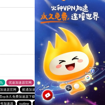
支持
[0]
反对
[0]
支持
[0]
反对
[0]
支持
[0]
反对
[0]
鸟
优途加速器官网
风驰加速器
旋风加速器
八戒看书
yl加速器官网
酷通加速器
雷霆vp加速器
老王vp官网
雪vp永久免费加速器下载官网
雷霆加器速
海鸥加速器
佛爷加速器
outline
outline
ios加速器
快连lets加速器