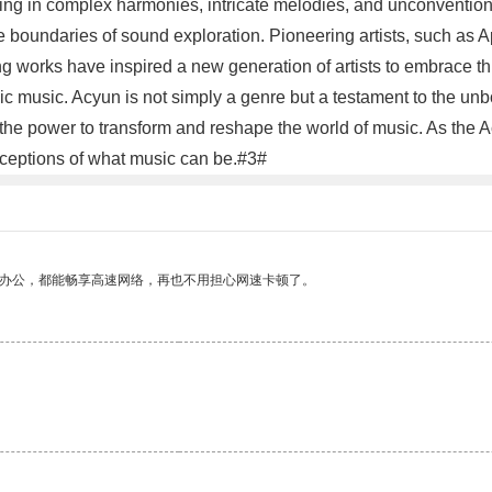
ulting in complex harmonies, intricate melodies, and unconventi
he boundaries of sound exploration. Pioneering artists, such as
 works have inspired a new generation of artists to embrace this
ic music. Acyun is not simply a genre but a testament to the un
s the power to transform and reshape the world of music. As th
nceptions of what music can be.#3#
作办公，都能畅享高速网络，再也不用担心网速卡顿了。
。