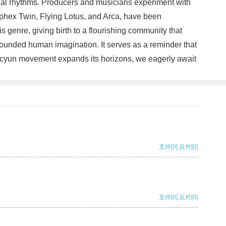
onal rhythms. Producers and musicians experiment with
 Aphex Twin, Flying Lotus, and Arca, have been
 genre, giving birth to a flourishing community that
bounded human imagination. It serves as a reminder that
e Acyun movement expands its horizons, we eagerly await
支持
[0]
反对
[0]
支持
[0]
反对
[0]