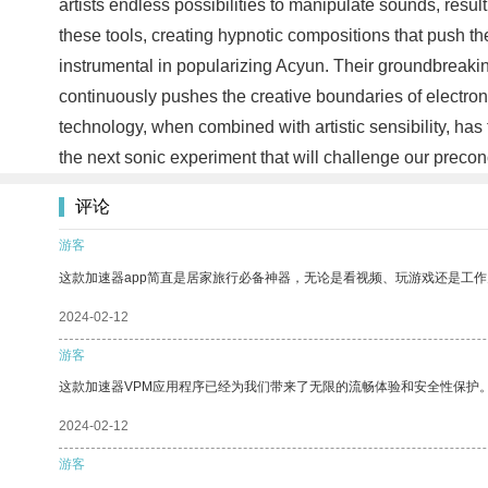
artists endless possibilities to manipulate sounds, res
these tools, creating hypnotic compositions that push t
instrumental in popularizing Acyun. Their groundbreaking
continuously pushes the creative boundaries of electron
technology, when combined with artistic sensibility, ha
the next sonic experiment that will challenge our preco
评论
游客
这款加速器app简直是居家旅行必备神器，无论是看视频、玩游戏还是工
2024-02-12
游客
这款加速器VPM应用程序已经为我们带来了无限的流畅体验和安全性保护
2024-02-12
游客