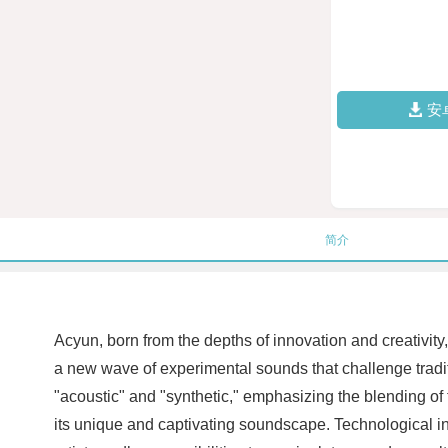
安
简介
Acyun, born from the depths of innovation and creativit
a new wave of experimental sounds that challenge tradit
"acoustic" and "synthetic," emphasizing the blending of t
its unique and captivating soundscape. Technological inn