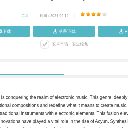
工具
|
时间：2024-02-12
|
卓下载
苹果下载
安卓市场，安全绿色
y, is conquering the realm of electronic music. This genre, deep
ional compositions and redefine what it means to create music. 
raditional instruments with electronic elements. This fusion ele
ovations have played a vital role in the rise of Acyun. Synthesi