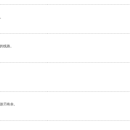
。
区的线路。
中游刃有余。