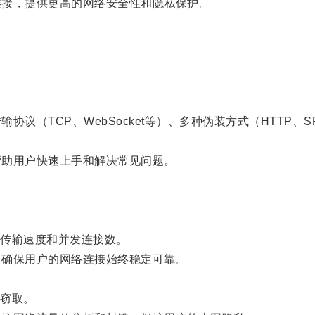
连接，提供更高的网络安全性和隐私保护。
议（TCP、WebSocket等）、多种伪装方式（HTTP、
帮助用户快速上手和解决常见问题。
传输速度和并发连接数。
，确保用户的网络连接始终稳定可靠。
窃取。