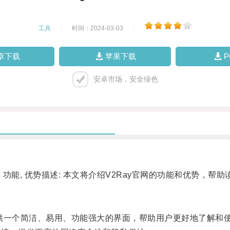
工具
|
时间：2024-03-03
|
卓下载
苹果下载
安卓市场，安全绿色
 功能, 优势描述: 本文将介绍V2Ray官网的功能和优势，帮助
供一个简洁、易用、功能强大的界面，帮助用户更好地了解和使用