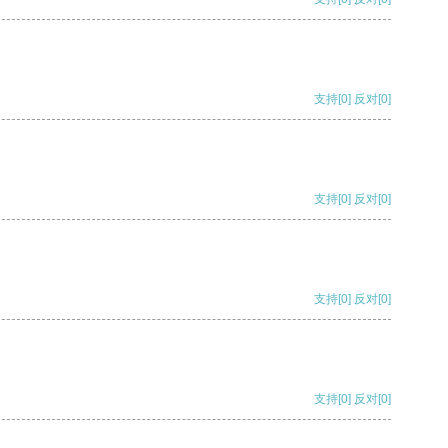
支持
[0]
反对
[0]
支持
[0]
反对
[0]
支持
[0]
反对
[0]
支持
[0]
反对
[0]