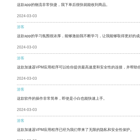
这款app的物流非常快捷，我下单后很快就能收到商品。
2024-03-03
游客
这款app的学习氛围很浓厚，能够激励我不断学习，让我能够取得更好的成
2024-03-03
游客
这款加速器VPM应用程序可以给你提供最高速度和安全性的连接，并帮助
2024-03-03
游客
这款软件的操作非常简单，即使是小白也能快速上手。
2024-03-03
游客
这款加速器VPM应用程序已经为我们带来了无限的隐私和安全性保护。