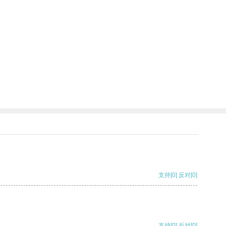
支持
[0]
反对
[0]
支持
[0]
反对
[0]