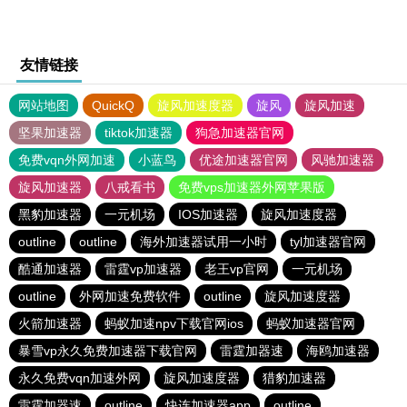
友情链接
网站地图
QuickQ
旋风加速度器
旋风
旋风加速
坚果加速器
tiktok加速器
狗急加速器官网
免费vqn外网加速
小蓝鸟
优途加速器官网
风驰加速器
旋风加速器
八戒看书
免费vps加速器外网苹果版
黑豹加速器
一元机场
IOS加速器
旋风加速度器
outline
outline
海外加速器试用一小时
tyl加速器官网
酷通加速器
雷霆vp加速器
老王vp官网
一元机场
outline
外网加速免费软件
outline
旋风加速度器
火箭加速器
蚂蚁加速npv下载官网ios
蚂蚁加速器官网
暴雪vp永久免费加速器下载官网
雷霆加器速
海鸥加速器
永久免费vqn加速外网
旋风加速度器
猎豹加速器
雷霆加器速
outline
快连加速器app
outline